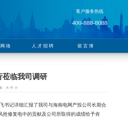
客户服务热线
400-888-8088
售网络
人才招聘
留言簿
行莅临我司调研
字体：
大
中
小
飞书记详细汇报了我司与海南电网产投公司长期合
台风抢修复电中的贡献及公司所取得的成绩给予肯