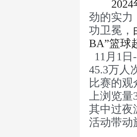
2024
劲的实力
功卫冕，
BA
”篮球
11月1日
45.3
比赛的观众
上浏览量3
其中过夜游
活动带动