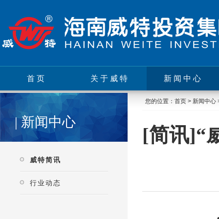
首页
关于威特
新闻中心
您的位置：
首页
>
新闻中心
| 新闻中心
[简讯]
威特简讯
更
行业动态