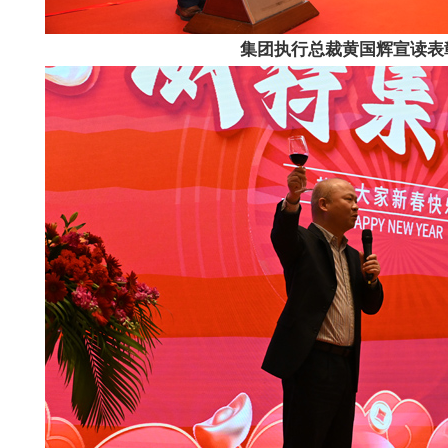
集团执行总裁黄国辉宣读表