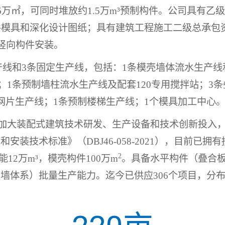
6
万㎡，可同时堆放约
1.5
万
m
³预制构件。公司具有乙
件模具和深化设计图纸；具有建筑工程施工二级总承包
竖向构件安装。
产线和
3
条固定生产线，包括：
1
条模壳墙体流水生产线
；
1
条预制墙柱流水生产线及配套
120
专用搅拌站；
3
条
网片生产线；
1
条预制楼梯生产线；
1
个模具加工中心
加大装配式建筑技术研发、生产设备和技术创新投入
产和安装技术标准》（
DBJ46-058-2021
），目前已拥有
2
能
12
万
m
³，模壳构件
100
万
m
。具备水平构件（叠合
皮墙体系）批量生产能力。迄今已供应
306
个项目，分