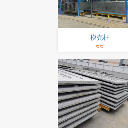
模壳柱
查看