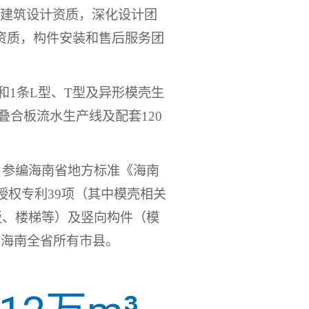
级建筑设计资质，深化设计团
资质，构件安装和售后服务团
和
1
条
L
型、
T
型及异形模壳生
叠合板流水生产线及配套
120
。
，参编海南省地方标准《海南
授权专利39项（其中模壳相关
板、楼梯等）及竖向构件（模
布海南全省所有市县。