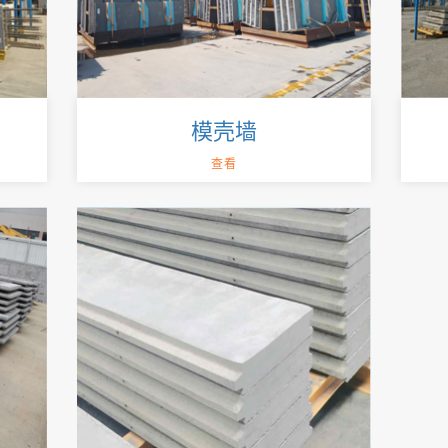
模壳墙
查看