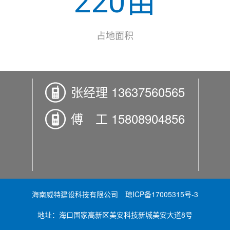
220亩
占地面积
张经理 13637560565
傅 工 15808904856
海南威特建设科技有限公司
琼ICP备17005315号-3
地址：海口国家高新区美安科技新城美安大道8号