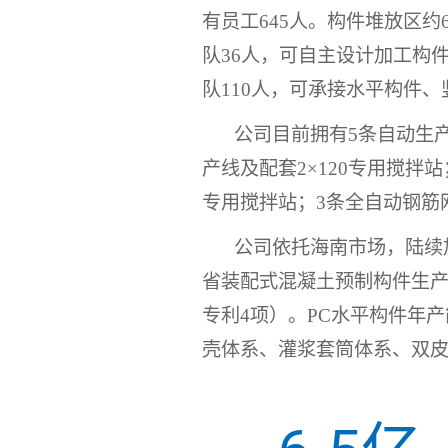
有员工
645
人。构件堆放区约
队
36
人，可自主设计加工构
队
110
人，可承接水平构件、
公司目前拥有
5
条自动生
产线及配套
2
×
120
专用搅拌站
专用搅拌站；
3
条全自动钢筋
公司依托海南市场，陆续
省装配式混凝土预制构件生
专利
4
项）。
PC
水平构件年产
壳体系、灌浆套筒体系、双